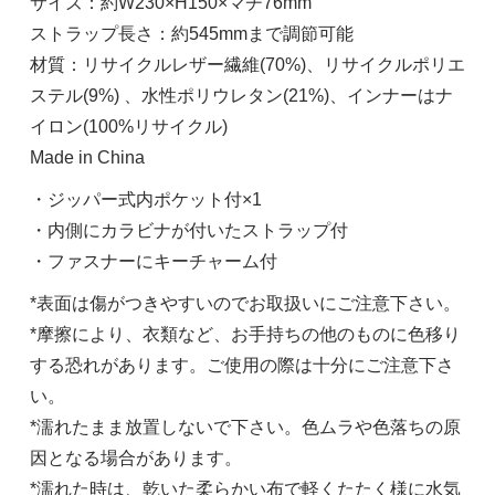
サイズ：約W230×H150×マチ76mm
ストラップ長さ：約545mmまで調節可能
材質：リサイクルレザー繊維(70%)、リサイクルポリエ
ステル(9%) 、水性ポリウレタン(21%)、インナーはナ
イロン(100%リサイクル)
Made in China
・ジッパー式内ポケット付×1
・内側にカラビナが付いたストラップ付
・ファスナーにキーチャーム付
*表面は傷がつきやすいのでお取扱いにご注意下さい。
*摩擦により、衣類など、お手持ちの他のものに色移り
する恐れがあります。ご使用の際は十分にご注意下さ
い。
*濡れたまま放置しないで下さい。色ムラや色落ちの原
因となる場合があります。
*濡れた時は、乾いた柔らかい布で軽くたたく様に水気