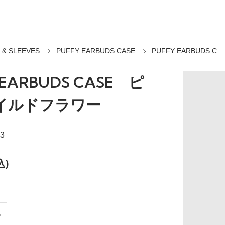
 & SLEEVES
PUFFY EARBUDS CASE
PUFFY EARBUDS C
 EARBUDS CASE ピ
イルドフラワー
3
込)