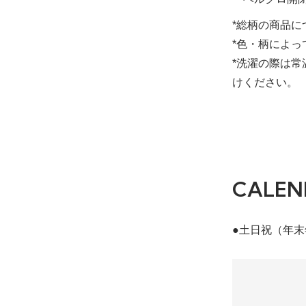
*総柄の商品
*色・柄によ
*洗濯の際は
けください。
CALEN
●土日祝（年