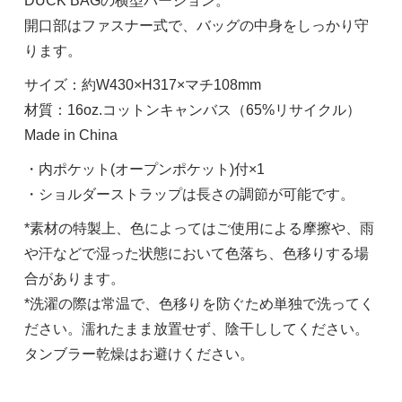
DUCK BAGの横型バージョン。
開口部はファスナー式で、バッグの中身をしっかり守
ります。
サイズ：約W430×H317×マチ108mm
材質：16oz.コットンキャンバス（65%リサイクル）
Made in China
・内ポケット(オープンポケット)付×1
・ショルダーストラップは長さの調節が可能です。
*素材の特製上、色によってはご使用による摩擦や、雨
や汗などで湿った状態において色落ち、色移りする場
合があります。
*洗濯の際は常温で、色移りを防ぐため単独で洗ってく
ださい。濡れたまま放置せず、陰干ししてください。
タンブラー乾燥はお避けください。